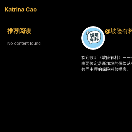
Katrina Cao
播
推荐阅读
@坡险有
客
No content found.
/
《坡
险有
欢迎收听《坡险有料》——
由两位定居新加坡的保险从
料》
共同主理的保险科普播客。
EP06:
公司
团
险：
你的
隐藏
福
利，
用好