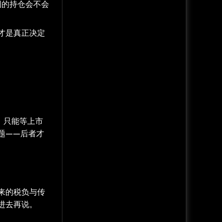
国的持仓会不会
才是真正决定
，只能等上市
题——后者才
来的税负与传
进去再说。