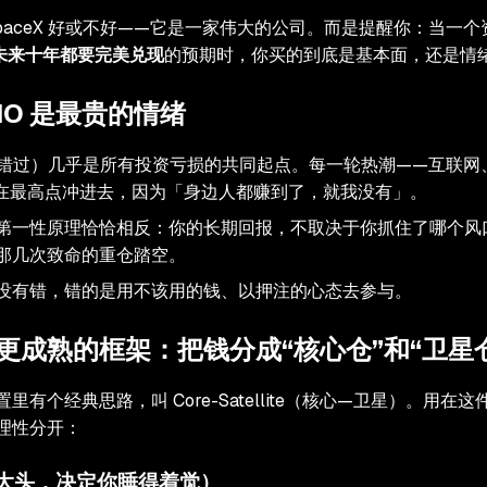
SpaceX 好或不好——它是一家伟大的公司。而是提醒你：当一
未来十年都要完美兑现
的预期时，你买的到底是基本面，还是情
MO 是最贵的情绪
怕错过）几乎是所有投资亏损的共同起点。每一轮热潮——互联网
人在最高点冲进去，因为「身边人都赚到了，就我没有」。
第一性原理恰恰相反：你的长期回报，不取决于你抓住了哪个风
那几次致命的重仓踏空。
没有错，错的是用不该用的钱、以押注的心态去参与。
更成熟的框架：把钱分成“核心仓”和“卫星
里有个经典思路，叫 Core-Satellite（核心—卫星）。用在
理性分开：
大头，决定你睡得着觉）