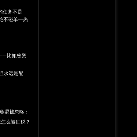
的任务不是
绝不碰单一热
——比如总资
，但永远是配
事容易被忽略：
来怎么被征税？