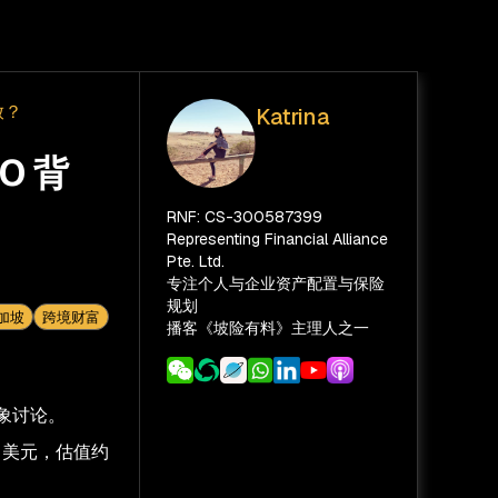
放？
Katrina
O 背
RNF: CS-300587399
Representing Financial Alliance
Pte. Ltd.
专注个人与企业资产配置与保险
规划
加坡
跨境财富
播客《坡险有料》主理人之一
象讨论。
5 美元，估值约
。