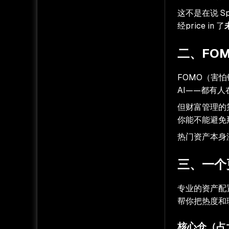
这不是在说 
经price in 了
二、FO
FOMO（害
AI——都有
但财富管理的
你能不能避免
热门资产本身
三、一个
专业的资产配置
帮你把热度和
核心仓（占