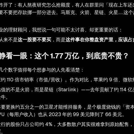
炸开了：有人熬夜研究怎么抢额度，有人在群里问「现在上车还
要不要把存款挪一部分进去。马斯克、火箭、星链、火星……这个
业的理财顾问，我想说一句可能不太讨喜、却更重要的话：
从来不是
这一股要不要买
，而是
这件事在你整盘资产里，应该占
静看一眼：这个 1.77 万亿，到底贵不贵？
几个数字值得每个想参与的人先看清楚：
约 110 倍市销率（市值/营收）。作为对比，苹果约 9 倍、微软约
值的不是火箭，而是星链（Starlink）——去年贡献了约 114 
金牛。
年要更换约五分之一的卫星才能维持服务，是个极度烧钱的「资
U（每用户收入）也从 2023 年的 99 美元降到了 66 美元。
发行的股份只占公司约 4%，大多数散户其实很难拿到原始配售
买。