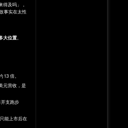
来得及吗」，
故事实在太性
多大位置
。
 13 倍。
亿美元营收，是
本开支跑步
，只能上市后在