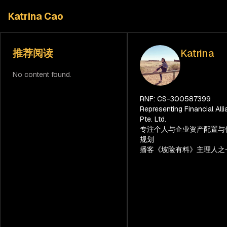
Katrina Cao
博
推荐阅读
Katrina
客
No content found.
/
已有医疗保
险，还需要
RNF: CS-300587399
Representing Financial All
买孕妇保险
Pte. Ltd.
吗？新加坡
专注个人与企业资产配置与
准妈妈必读
规划
指南
播客《坡险有料》主理人之
【2026升
级版】
Already
Covered
by Health
Insurance