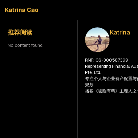
Katrina Cao
博
推荐阅读
Katrina
客
No content found.
/
定存利
率
RNF: CS-300587399
Representing Financial All
1.45%、
Pte. Ltd.
通胀却
专注个人与企业资产配置与
升到
规划
2.5%
播客《坡险有料》主理人之
——你
的钱，
其实在
悄悄缩
水