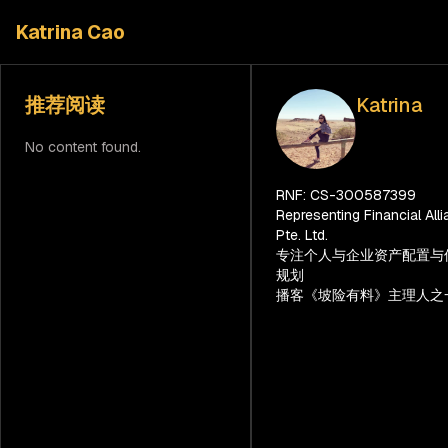
Katrina Cao
博
推荐阅读
Katrina
客
No content found.
/
2026年最
新新加坡初
RNF: CS-300587399
Representing Financial All
创企业如何
Pte. Ltd.
给员工买保
专注个人与企业资产配置与
险？
规划
Employees'
播客《坡险有料》主理人之
Benefits for
Startups in
Singapore
2026
年