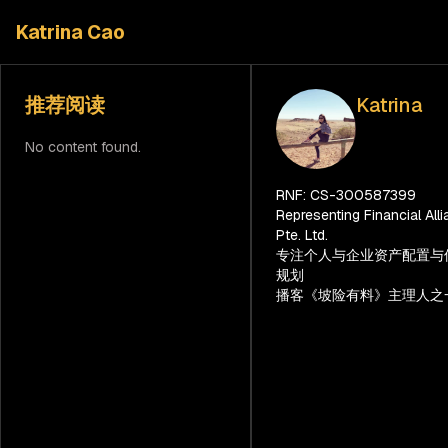
Katrina Cao
博
推荐阅读
Katrina
客
No content found.
/
2026年在
新加坡雇
RNF: CS-300587399
Representing Financial All
佣家政女
Pte. Ltd.
佣的费用
专注个人与企业资产配置与
全解析 A
规划
Complete
播客《坡险有料》主理人之
Guide:
Hiring A
Domestic
Helper
Costing In
Singapore